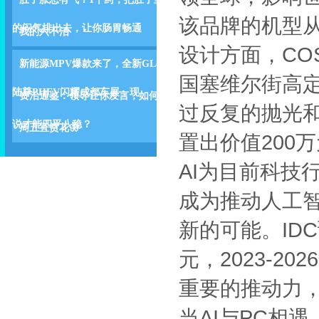
该品牌的机型
的闷气排出去，让你肠胃畅通
我的六不治
设计方面，COS
新能源MPV爆款来了，全新GL8
国塞维尔街高定
陆尊PHEV闪耀成都车展，现
资治通鉴：领导让你发言，如何
过反复的抛光
说才能四平八稳？
周五宜赏花🦋
置出价值200
AI为目前科技
成为推动人工
新的可能。IDC
元，2023-2
重要的推动力
当AI与PC相