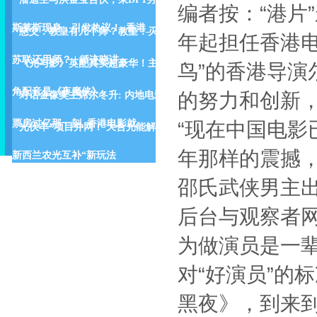
编者按：“港片
斯莱斯现身，引发热议！_香港_
慈父：教皇有几个师？教皇：灭
年起担任香港
苏联还用师？ | 循迹晓讲
《光与影》英配其实超豪华！主
鸟”的香港导
角配音是《夜魔侠》
的努力和创新
对话金像奖主席尔冬升: 内地电影
“现在中国电
票房过亿那一刻, 香港电影就
光伏羊”项目并网！ 天合光能解锁
年那样的震撼，
新西兰农光互补“新玩法
邵氏武侠男主
后台与观察者
为做演员是一辈
对“好演员”的
黑夜》，到来