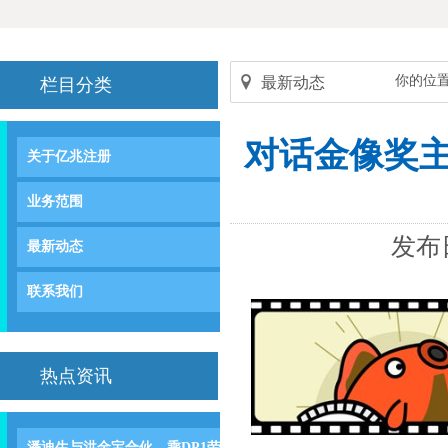
你的位
最新动态
栏目分类
对话金像奖主
关于亿兆注册
业务范围
发布日
最新动态
联系我们
热点资讯
潘迪生与洪金宝合伙，乘DP1劳